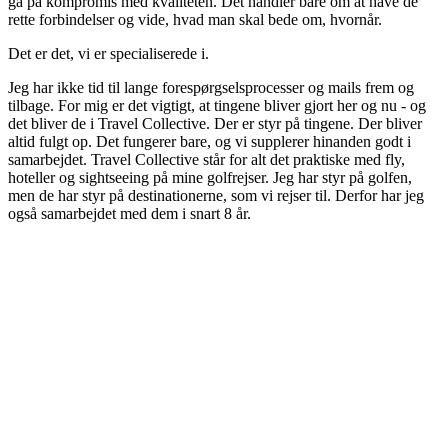
gå på kompromis med kvaliteten. Det handler bare om at have de
rette forbindelser og vide, hvad man skal bede om, hvornår.
Det er det, vi er specialiserede i.
Jeg har ikke tid til lange forespørgselsprocesser og mails frem og
tilbage. For mig er det vigtigt, at tingene bliver gjort her og nu - og
det bliver de i Travel Collective. Der er styr på tingene. Der bliver
altid fulgt op. Det fungerer bare, og vi supplerer hinanden godt i
samarbejdet. Travel Collective står for alt det praktiske med fly,
hoteller og sightseeing på mine golfrejser. Jeg har styr på golfen,
men de har styr på destinationerne, som vi rejser til. Derfor har jeg
også samarbejdet med dem i snart 8 år.