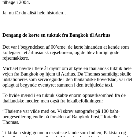
tilbage i 2004.
Ja, nu får du altså hele historien…
Dengang de kørte en tuktuk fra Bangkok til Aarhus
Det var i begyndelsen af 00’erne, de lærte hinanden at kende som
kollegaer i et århusiansk rejsebureau, og de blev hurtigt gode
rejsemakkere.
Michael havde i flere år drømt om at køre en thailandsk tuktuk hele
vejen fra Bangkok og hjem til Aarhus. Da Thomas samtidigt skulle
udstationeres som serviceguide i den thailandske hovedstad, var det
oplagt at begynde eventyret sammen i den trehjulede taxi.
To hvide mænd i en tuktuk skabte enorm opmærksomhed fra de
thailandske medier, men også fra lokalbefolkningen:
”Thaierne var vilde med os. Vi skrev autografer på 100 baht-
pengesedler og endte på forsiden af Bangkok Post,” fortæller
Thomas.
Tuktuken strøg gennem eksotiske lande som Indien, Pakistan og