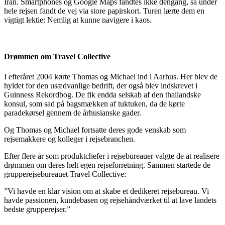
Iran. Smartphones og Google Maps fandtes ikke dengang, så under
hele rejsen fandt de vej via store papirskort. Turen lærte dem en
vigtigt lektie: Nemlig at kunne navigere i kaos.
Drømmen om Travel Collective
I efteråret 2004 kørte Thomas og Michael ind i Aarhus. Her blev de
hyldet for den usædvanlige bedrift, der også blev indskrevet i
Guinness Rekordbog. De fik endda selskab af den thailandske
konsul, som sad på bagsmækken af tuktuken, da de kørte
paradekørsel gennem de århusianske gader.
Og Thomas og Michael fortsatte deres gode venskab som
rejsemakkere og kolleger i rejsebranchen.
Efter flere år som produktchefer i rejsebureauer valgte de at realisere
drømmen om deres helt egen rejseforretning. Sammen startede de
grupperejsebureauet Travel Collective:
”Vi havde en klar vision om at skabe et dedikeret rejsebureau. Vi
havde passionen, kundebasen og rejsehåndværket til at lave landets
bedste grupperejser.”