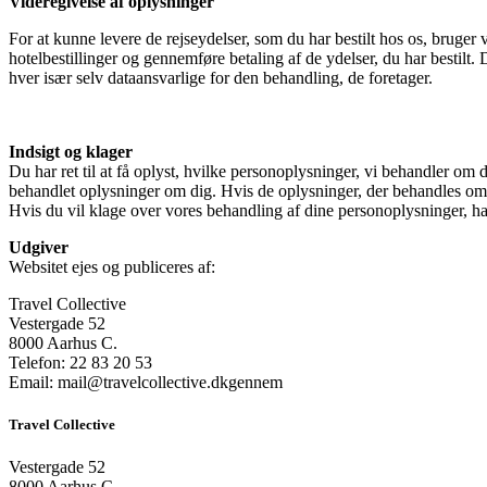
Videregivelse af oplysninger
For at kunne levere de rejseydelser, som du har bestilt hos os, bruger 
hotelbestillinger og gennemføre betaling af de ydelser, du har bestilt. 
hver især selv dataansvarlige for den behandling, de foretager.
Indsigt og klager
Du har ret til at få oplyst, hvilke personoplysninger, vi behandler om 
behandlet oplysninger om dig. Hvis de oplysninger, der behandles om dig
Hvis du vil klage over vores behandling af dine personoplysninger, ha
Udgiver
Websitet ejes og publiceres af:
Travel Collective
Vestergade 52
8000 Aarhus C.
Telefon: 22 83 20 53
Email: mail@travelcollective.dkgennem
Travel Collective
Vestergade 52
8000 Aarhus C