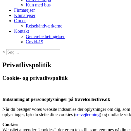
Kun med bus
Firmarejser
Klimarejser
Om os
Rejsehåndværkerne
Kontakt
Generelle betingelser
Covid-19
×
Privatlivspolitik
Cookie- og privatlivspolitik
Indsamling af personoplysninger på travelcollective.dk
Når du besøger vores website indsamles der oplysninger om dig, som bru
oplysninger, bør du slette dine cookies (
se vejledning
) og undlade vide
Cookies
Websitet anvender ”cookies”, der er en tekstfil, som gemmes på din co