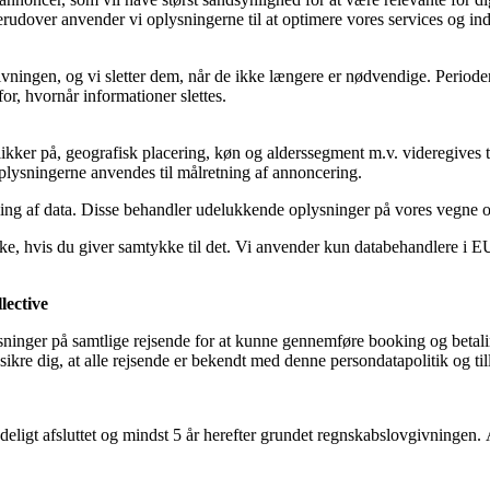
erudover anvender vi oplysningerne til at optimere vores services og in
ovgivningen, og vi sletter dem, når de ikke længere er nødvendige. Peri
or, hvornår informationer slettes.
kker på, geografisk placering, køn og alderssegment m.v. videregives ti
 Oplysningerne anvendes til målretning af annoncering.
ling af data. Disse behandler udelukkende oplysninger på vores vegne 
e, hvis du giver samtykke til det. Vi anvender kun databehandlere i EU e
lective
ninger på samtlige rejsende for at kunne gennemføre booking og betalin
re dig, at alle rejsende er bekendt med denne persondatapolitik og tilla
eligt afsluttet og mindst 5 år herefter grundet regnskabslovgivningen. Af