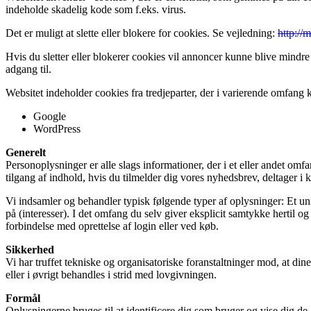
indeholde skadelig kode som f.eks. virus.
Det er muligt at slette eller blokere for cookies. Se vejledning:
http://
Hvis du sletter eller blokerer cookies vil annoncer kunne blive mindre
adgang til.
Websitet indeholder cookies fra tredjeparter, der i varierende omfang 
Google
WordPress
Generelt
Personoplysninger er alle slags informationer, der i et eller andet om
tilgang af indhold, hvis du tilmelder dig vores nyhedsbrev, deltager i k
Vi indsamler og behandler typisk følgende typer af oplysninger: Et uni
på (interesser). I det omfang du selv giver eksplicit samtykke hertil 
forbindelse med oprettelse af login eller ved køb.
Sikkerhed
Vi har truffet tekniske og organisatoriske foranstaltninger mod, at din
eller i øvrigt behandles i strid med lovgivningen.
Formål
Oplysningerne bruges til at identificere dig som bruger og vise dig de 