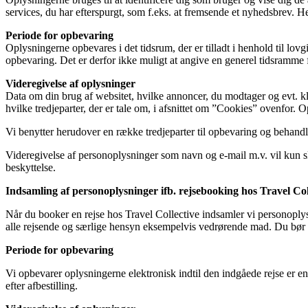
services, du har efterspurgt, som f.eks. at fremsende et nyhedsbrev. H
Periode for opbevaring
Oplysningerne opbevares i det tidsrum, der er tilladt i henhold til l
opbevaring. Det er derfor ikke muligt at angive en generel tidsramme f
Videregivelse af oplysninger
Data om din brug af websitet, hvilke annoncer, du modtager og evt. kli
hvilke tredjeparter, der er tale om, i afsnittet om ”Cookies” ovenfor.
Vi benytter herudover en række tredjeparter til opbevaring og behand
Videregivelse af personoplysninger som navn og e-mail m.v. vil kun sk
beskyttelse.
Indsamling af personoplysninger ifb. rejsebooking hos Travel Col
Når du booker en rejse hos Travel Collective indsamler vi personoplys
alle rejsende og særlige hensyn eksempelvis vedrørende mad. Du bør sik
Periode for opbevaring
Vi opbevarer oplysningerne elektronisk indtil den indgåede rejse er end
efter afbestilling.