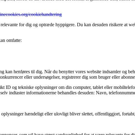
minecookies.org/cookiehandtering
 relevante for dig og optræde hyppigere. Du kan desuden risikere at webs
kan omfatte:
fang kan henføres til dig. Når du benytter vores website indsamler og be
onkurrencer eller undersøgelser, registrerer dig som bruger eller abonnen
kt ID og tekniske oplysninger om din computer, tablet eller mobiltelefo
og selv indtaster informationerne behandles desuden: Navn, telefonnummer
e oplysninger hændeligt eller ulovligt bliver slettet, offentliggjort, fo
annoncer, som vil have størst sandsynlighed for at være relevante for dig