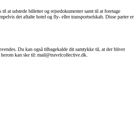
il at udstede billetter og rejsedokumenter samt til at foretage
elvis det aftalte hotel og fly- eller transportselskab. Disse parter er
nvendes. Du kan også tilbagekalde dit samtykke til, at der bliver
e herom kan ske til: mail@travelcollective.dk.