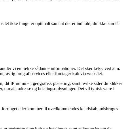
itet ikke fungerer optimalt samt at der er indhold, du ikke kan få
handler vi en række sådanne informationer. Det sker f.eks. ved alm.
t, øvrig brug af services eller foretager køb via websitet.
n, dit IP-nummer, geografisk placering, samt hvilke sider du klikker
, e-mail, adresse og betalingsoplysninger. Det vil typisk være i
rtabt, forringet eller kommer til uvedkommendes kendskab, misbruges
, at registrere dine køb og betalinger, samt at kunne levere de