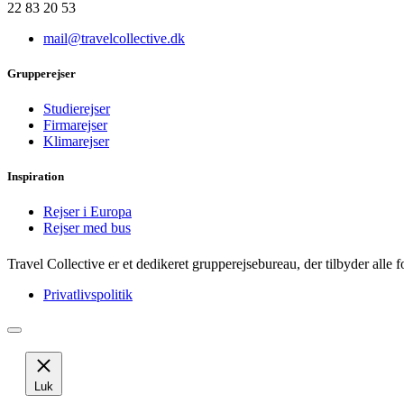
22 83 20 53
mail@travelcollective.dk
Grupperejser
Studierejser
Firmarejser
Klimarejser
Inspiration
Rejser i Europa
Rejser med bus
Travel Collective er et dedikeret grupperejsebureau, der tilbyder alle
Privatlivspolitik
Luk