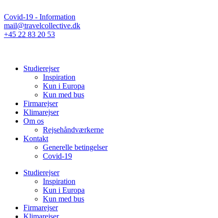
Covid-19 - Information
mail@travelcollective.dk
+45 22 83 20 53
Studierejser
Inspiration
Kun i Europa
Kun med bus
Firmarejser
Klimarejser
Om os
Rejsehåndværkerne
Kontakt
Generelle betingelser
Covid-19
Studierejser
Inspiration
Kun i Europa
Kun med bus
Firmarejser
Klimarejser