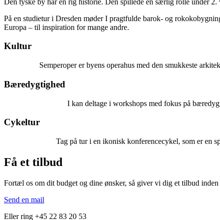
Den tyske by har en rig historie. Den spillede en særlig rolle under 2.
På en studietur i Dresden møder I pragtfulde barok- og rokokobygninge
Europa – til inspiration for mange andre.
Kultur
Semperoper er byens operahus med den smukkeste arkitektur.
Bæredygtighed
I kan deltage i workshops med fokus på bæredygt
Cykeltur
Tag på tur i en ikonisk konferencecykel, som er en sp
Få et tilbud
Fortæl os om dit budget og dine ønsker, så giver vi dig et tilbud inden
Send en mail
Eller ring +45 22 83 20 53