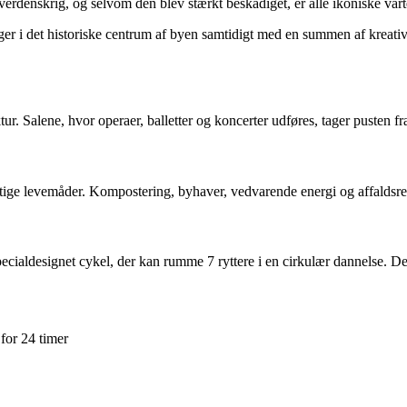
 verdenskrig, og selvom den blev stærkt beskadiget, er alle ikoniske vart
r i det historiske centrum af byen samtidigt med en summen af kreative
 Salene, hvor operaer, balletter og koncerter udføres, tager pusten fra 
ige levemåder. Kompostering, byhaver, vedvarende energi og affaldsredu
ecialdesignet cykel, der kan rumme 7 ryttere i en cirkulær dannelse. D
 for 24 timer