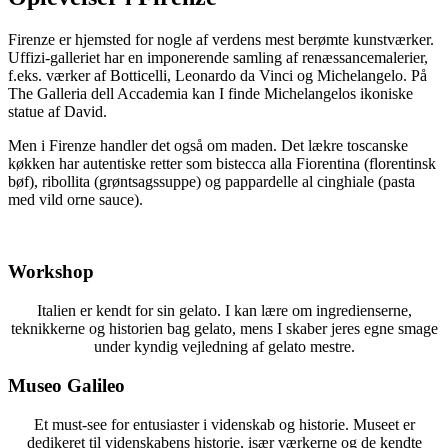
Firenze er hjemsted for nogle af verdens mest berømte kunstværker.
Uffizi-galleriet har en imponerende samling af renæssancemalerier,
f.eks. værker af Botticelli, Leonardo da Vinci og Michelangelo. På
The Galleria dell Accademia kan I finde Michelangelos ikoniske
statue af David.
Men i Firenze handler det også om maden. Det lækre toscanske
køkken har autentiske retter som bistecca alla Fiorentina (florentinsk
bøf), ribollita (grøntsagssuppe) og pappardelle al cinghiale (pasta
med vild orne sauce).
Workshop
Italien er kendt for sin gelato. I kan lære om ingredienserne,
teknikkerne og historien bag gelato, mens I skaber jeres egne smage
under kyndig vejledning af gelato mestre.
Museo Galileo
Et must-see for entusiaster i videnskab og historie. Museet er
dedikeret til videnskabens historie, især værkerne og de kendte