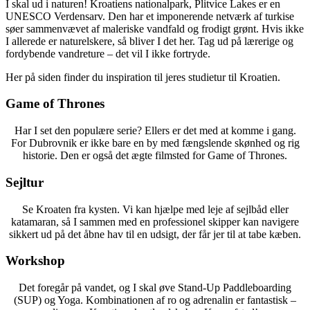
I skal ud i naturen! Kroatiens nationalpark, Plitvice Lakes er en
UNESCO Verdensarv. Den har et imponerende netværk af turkise
søer sammenvævet af maleriske vandfald og frodigt grønt. Hvis ikke
I allerede er naturelskere, så bliver I det her. Tag ud på lærerige og
fordybende vandreture – det vil I ikke fortryde.
Her på siden finder du inspiration til jeres studietur til Kroatien.
Game of Thrones
Har I set den populære serie? Ellers er det med at komme i gang.
For Dubrovnik er ikke bare en by med fængslende skønhed og rig
historie. Den er også det ægte filmsted for Game of Thrones.
Sejltur
Se Kroaten fra kysten. Vi kan hjælpe med leje af sejlbåd eller
katamaran, så I sammen med en professionel skipper kan navigere
sikkert ud på det åbne hav til en udsigt, der får jer til at tabe kæben.
Workshop
Det foregår på vandet, og I skal øve Stand-Up Paddleboarding
(SUP) og Yoga. Kombinationen af ro og adrenalin er fantastisk –