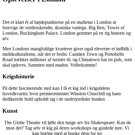
Det er klart ét af højdepunkterne på en studietur i London at
forevige de verdenskendte, ikoniske vartegn. Big Ben, Tower of
London, Buckingham Palace. London gemmer på en rig historie og
arv.
Men Londons mangfoldige kvarterer giver også eleverne et indblik i
multikulturalisme, når det er bedst. Camden Town og Portobello
Road trækker millioner af turister til, og Chinatown har en puls, som
skal opleves. Sammen med maden. Velbekomme!
Krigshistorie
På dette fascinerende sted kan I få et kig ind i krigstidens
hovedkvarter, hvor premierminister Winston Churchill og hans
dedikerede hold opholdt sig i de underjordiske bunker.
Kunst
The Globe Theatre vil løfte den tunge arv fra Shakespeare. Kan de
mon det? Tag selv et kig på deres workshops og guidede ture. Vi
kan hjælpe med at booke dem for jer.