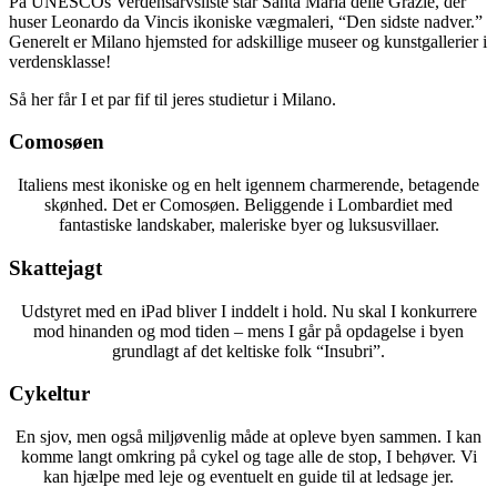
På UNESCOs Verdensarvsliste står Santa Maria delle Grazie, der
huser Leonardo da Vincis ikoniske vægmaleri, “Den sidste nadver.”
Generelt er Milano hjemsted for adskillige museer og kunstgallerier i
verdensklasse!
Så her får I et par fif til jeres studietur i Milano.
Comosøen
Italiens mest ikoniske og en helt igennem charmerende, betagende
skønhed. Det er Comosøen. Beliggende i Lombardiet med
fantastiske landskaber, maleriske byer og luksusvillaer.
Skattejagt
Udstyret med en iPad bliver I inddelt i hold. Nu skal I konkurrere
mod hinanden og mod tiden – mens I går på opdagelse i byen
grundlagt af det keltiske folk “Insubri”.
Cykeltur
En sjov, men også miljøvenlig måde at opleve byen sammen. I kan
komme langt omkring på cykel og tage alle de stop, I behøver. Vi
kan hjælpe med leje og eventuelt en guide til at ledsage jer.