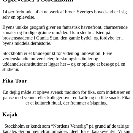
14 øer forbundet af et netværk af broer. Sveriges hovedstad er i sig
selv en oplevelse.
Byens unikke geografi giver en fantastisk havnefront, charmerende
kanaler og frodige grønne områder. I kan slentre afsted på
brostensgaderne i Gamla Stan, den gamle bydel, og fordybe jer i
byens middelalderhistorie.
Stockholm er et knudepunkt for viden og innovation. Flere
verdenskendte universiteter, forskningsinstitutter og
uddannelsesinstitutioner ligger her – og er oplagte at besøge på en
studietur.
Fika Tour
En dejlig måde at opleve svensk tradition for fika, som indebærer en
pause med venner eller kolleger over en kaffe og en lille snack. Fika
er et kulturelt ritual, der fremmer afslapning.
Kajak
Stockholm er kendt som “Nordens Venedig” på grund af de talrige
kanaler, øer og havnefrontområder. Ideelt for et kajakeventyr. Vi kan