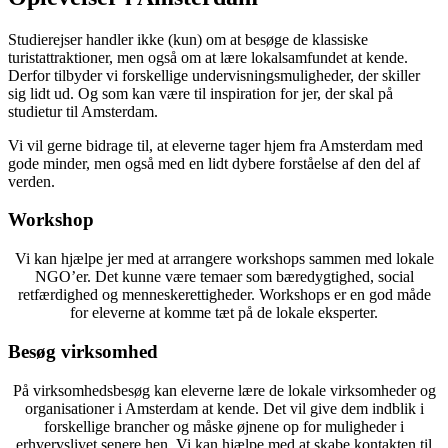
Studierejser handler ikke (kun) om at besøge de klassiske
turistattraktioner, men også om at lære lokalsamfundet at kende.
Derfor tilbyder vi forskellige undervisningsmuligheder, der skiller
sig lidt ud. Og som kan være til inspiration for jer, der skal på
studietur til Amsterdam.
Vi vil gerne bidrage til, at eleverne tager hjem fra Amsterdam med
gode minder, men også med en lidt dybere forståelse af den del af
verden.
Workshop
Vi kan hjælpe jer med at arrangere workshops sammen med lokale
NGO’er. Det kunne være temaer som bæredygtighed, social
retfærdighed og menneskerettigheder. Workshops er en god måde
for eleverne at komme tæt på de lokale eksperter.
Besøg virksomhed
På virksomhedsbesøg kan eleverne lære de lokale virksomheder og
organisationer i Amsterdam at kende. Det vil give dem indblik i
forskellige brancher og måske øjnene op for muligheder i
erhvervslivet senere hen. Vi kan hjælpe med at skabe kontakten til